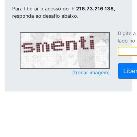
Para liberar o acesso
do IP
216.73.216.138
,
responda ao desafio abaixo.
Digite 
lado no
[trocar imagem]